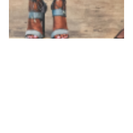
La valenza ostensiva delle parole:
comunicare con significato
16 Aprile 2024
“I confini del mio linguaggio sono i confini del mio
mondo” Ludwig Wittgenstein Questa frase
sottolinea l’idea che il nostro modo di usare il
linguaggio definisce non solo ciò che possiamo